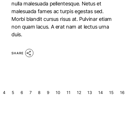
nulla malesuada pellentesque. Netus et
malesuada fames ac turpis egestas sed.
Morbi blandit cursus risus at. Pulvinar etiam
non quam lacus. A erat nam at lectus urna
duis.
SHARE
PAGINAZIONE
4
5
6
7
8
9
10
11
12
13
14
15
16
DEGLI
ARTICOLI